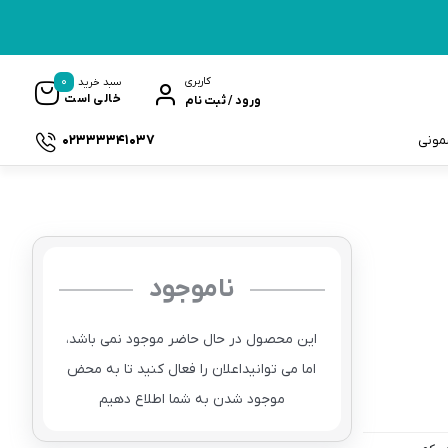
0
کاربری
سبد خرید
خالی است
ورود / ثبت نام
02333341037
سمونی
ناموجود
ک
این محصول در حال حاضر موجود نمی باشد،
اما می توانیداعلان را فعال کنید تا به محض
موجود شدن به شما اطلاع دهیم