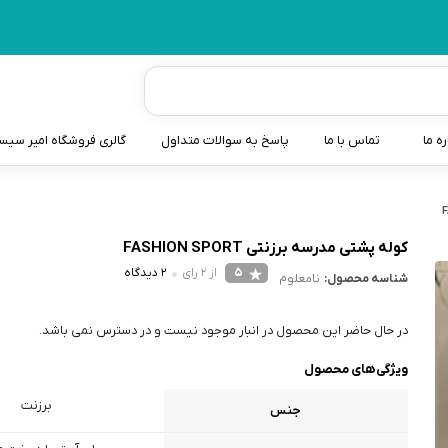
ره ما
تماس با ما
پاسخ به سوالات متداول
گالری فروشگاه امیر سی
شیردوش
دندانگیر نوزاد
کوله پشتی مدرسه برزنتی FASHION SPORT
5
از 2 رای
2 دیدگاه
شناسه محصول:
نامعلوم
کیسه آب گرم نوزاد و کود
سطل و کیسه پوشک نوزاد
در حال حاضر این محصول در انبار موجود نیست و در دسترس نمی باشد.
گوش پاکن نوزاد و کودک
ویژگی‌های محصول
مایع استریل
برزنت
جنس