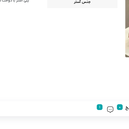
پلی آستر با دوخت 
جنس آستر
خ