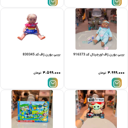
بیبی بورن زاف اورجینال کد 916373
بیبی بورن زاف کد 830345
۴.۵۹۹.۰۰۰
۴.۹۹۹.۰۰۰
تومان
تومان