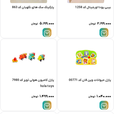
بیبی یودا اورجینال کد 1258
پارگینگ سگ های نگهبان کد 863
۵.۱۹۹.۰۰۰
۲.۱۹۹.۰۰۰
تومان
تومان
پازل حیوانات وین فان کد 00771
پازل کامیون هولی تویز کد 7980
hola toys
۱.۴۹۹.۰۰۰
۱.۰۴۰.۰۰۰
تومان
تومان