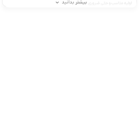
بیشتر بدانید
اولیه مناسب و حتی ضروری هستند.
کودکان از همان سنین پایین با شعر و آهنگ های کودکان آشنا می شوند
بنابراین اسباب بازی های موزیکال می تواند گزینه مناسبی برای بازی آن ها
باشد.
انواع پیانو اسباب بازی
تلفن تماس:
02333341037
ایمیل:
info@amir-sismony.com
نشانی شعبه یک:
سمنان میدان ارگ خیابان شهید فیاض بخش خیابان آیت