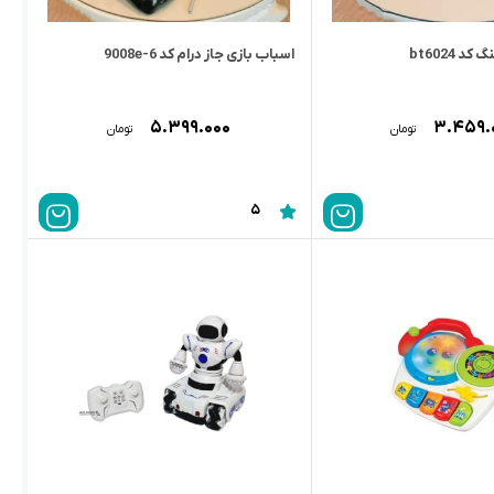
 bt6024
اسباب بازی جاز درام کد 9008e-6
۵.۳۹۹.۰۰۰
۳.۴۵۹.
تومان
تومان
5