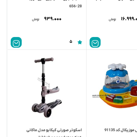
28-656
۹۳۹.۰۰۰
۱۶.۹۹۹.
تومان
تومان
5
وزیکال کد 91135
اسكوتر صورتی کیکابو مدل ماكانی