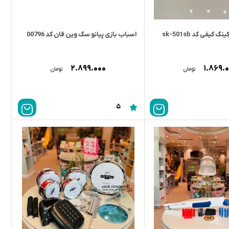
 کیفی کد sk-501sb
اسباب بازی پیانو سگ وین فان کد 00796
۲.۸۹۹.۰۰۰
۱.۸۶۹.
تومان
تومان
5