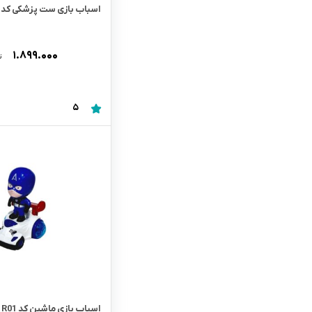
اسباب بازی ست پزشکی کد 564-42
۱.۸۹۹.۰۰۰
ت
5
اسباب بازی ماشین کد R01