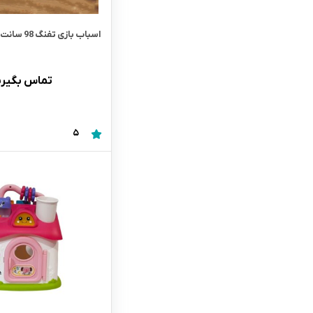
اسباب بازی تفنگ 98 سانت کد k416
تماس بگیری
5