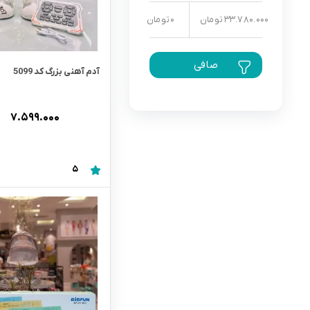
33.780.000 تومان
0 تومان
رابط و پد سینه
اسباب بازی نوزاد
دستگاه بخور سرد کودک
صافی
لباس و اکسسوری
آدم آهنی بزرگ کد 5099
اکسسوری
۷.۵۹۹.۰۰۰
5