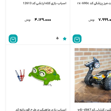
ز پزشکی کد rx-690c
اسباب بازی کلاه ارتشی کد 12613
۴.۱۲۹.۰۰۰
۷.۹۹۹.
تومان
تومان
5
کنترلی کد ydj-d847
اسباب بازی ماهیگیری طرح قورباغه کد