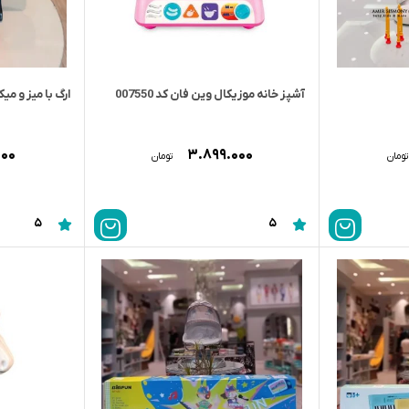
آشپز خانه موزیکال وین فان کد 007550
ارگ با میز و میکرو
۰۰۰
۳.۸۹۹.۰۰۰
تومان
تومان
5
5