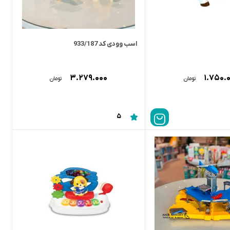
اسب وودی کد 933/187
۳.۲۷۹.۰۰۰
۱.۷۵۰.
تومان
تومان
5