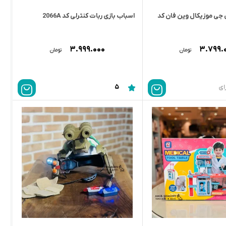
 جی موزیکال وین فان کد
اسباب بازی ربات کنترلی کد 2066A
۳.۹۹۹.۰۰۰
۳.۷۹۹.
تومان
تومان
5