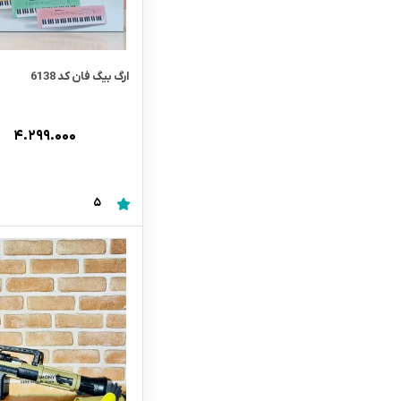
ارگ بیگ فان کد 6138
۴.۲۹۹.۰۰۰
5