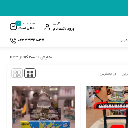
0
کاربری
سبد خرید
خالی است
ورود / ثبت نام
02333341037
سمونی
نمایش
1
-
200
کالا از
433
رین
در دسترس
ک