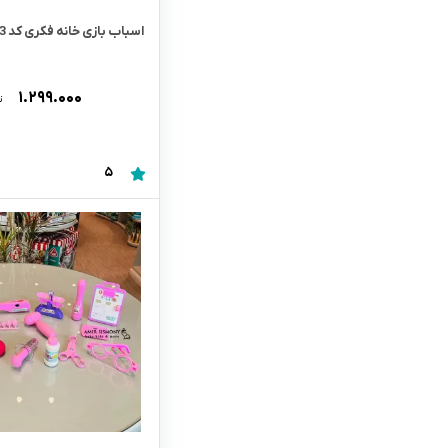
اسباب بازی خانه فکری کد 91163 abero
۱.۲۹۹.۰۰۰
ت
5