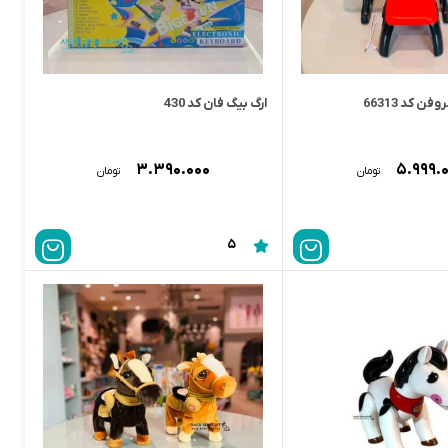
فن کد 66313
ارگ بیگ فان کد 430
۳.۳۹۰.۰۰۰
۵.۹۹۹.
تومان
تومان
5