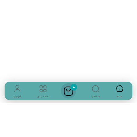
حمام او را تشویق کنید که مانند شما سطل کوچک آب را پر کرده و اردک
پلاستیکی را در آب قرار دهند.
به این ترتیب او سرگرم بازی می شود و دیگر زمان حمام گریه و بی تابی نمی
کند.
پوپت حمام چیست؟
تلفن تماس:
02333341037
ایمیل:
info@amir-sismony.com
نشانی شعبه یک:
سمنان میدان ارگ خیابان شهید فیاض بخش خیابان آیت
الله طالقانی پلاک: 28.0،
لینک های کاربردی :
تماس با ما
0
جستجو
خانه
دسته بندی
کاربری
سوالات متداول
درباره ما