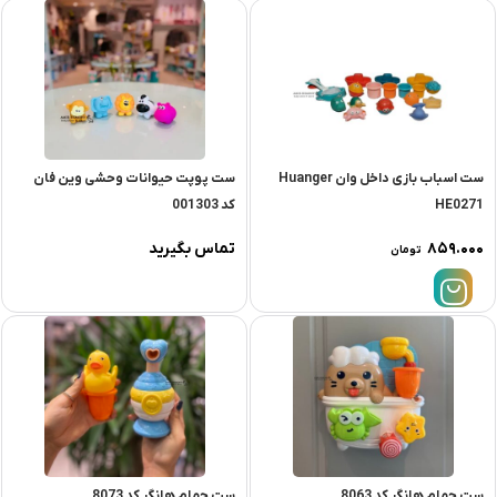
ست اسباب بازی داخل وان Huanger
ست پوپت حیوانات وحشی وین فان
HE0271
کد 001303
۸۵۹.۰۰۰
تماس بگیرید
تومان
ست حمام هانگر کد 8063
ست حمام هانگر کد 8073