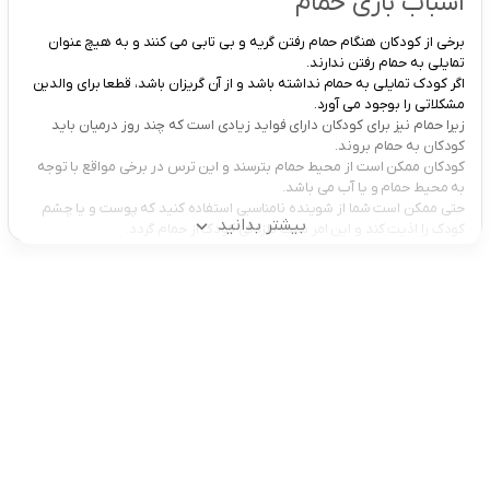
اسباب بازی حمام
برخی از کودکان هنگام حمام رفتن گریه و بی تابی می کنند و به هیچ عنوان
تمایلی به حمام رفتن ندارند.
اگر کودک تمایلی به حمام نداشته باشد و از آن گریزان باشد، قطعا برای والدین
مشکلاتی را بوجود می آورد.
زیرا حمام نیز برای کودکان دارای فواید زیادی است که چند روز درمیان باید
کودکان به حمام بروند.
کودکان ممکن است از محیط حمام بترسند و این ترس در برخی مواقع با توجه
به محیط حمام و یا آب می باشد.
حتی ممکن است شما از شوینده نامناسبی استفاده کنید که پوست و یا چشم
بیشتر بدانید
کودک را اذیت کند و این امر سبب دلزدگی کودک از حمام گردد.
بهترین روش برای از بین بردن این ترس و گریه کودکان، تبدیل کردن وان
کودک به یک محیط زیبا و جذاب می باشد.
شما برای این کار می توانید از اسباب بازی حمام و یا پوپت حمام استفاده کنید.
تاثیر حمام بر رشد کودک
مطالعات نشان می دهد که حمام کردن می تواند استرس را از کودک دور کند و
در خواب آرام او تاثیر بگذارد.
زمانی که کودکتان را در حمام به آرامی ماساژ می دهید، در آغوش می گیرید و
لمس می کنید باعث می شود بدن او ریلکس شود.
این امر سبب کاهش ضربان قلب، کاهش فشار خون و آرامش او می گردد و
حس خوبی به کودک دست می دهد.
کودکان بعد از سن 6 ماهگی تقلید کردن را یاد می گیرند، به همین دلیل در