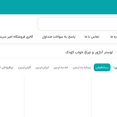
ره ما
تماس با ما
پاسخ به سوالات متداول
گالری فروشگاه امیر سی
لوستر آباژور و چراغ خواب کودک
شیردوش
دندانگیر نوزاد
پیشفرض
پربازدیدترین
جدیدترین
ارزان‌ترین
گران‌ترین
پرفروش ت
 :
کیسه آب گرم نوزاد و کود
سطل و کیسه پوشک نوزاد
گوش پاکن نوزاد و کودک
مایع استریل