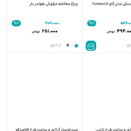
 مدل گاو funmuch
چراغ مطالعه خرگوش هولدر دار
%11
%11
۲۷۹.۰۰۰
۵۴۹.۰
۲۵۱.۰۰۰
۴۹۴.۰
تومان
تومان
5
از 2 رای
ور و ساعت طرح تاینی
ست لوستر آباژور و ساعت طرح فلامینگو