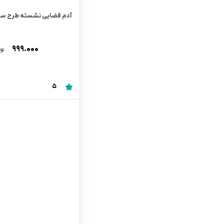
آدم فضایی نشسته طرح ست
۹۹۹.۰۰۰
تو
5