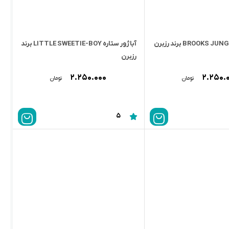
آباژور ستاره LITTLE SWEETIE-BOY برند
رزبرن
۲.۲۵۰.۰۰۰
۲.۲۵۰.
تومان
تومان
5