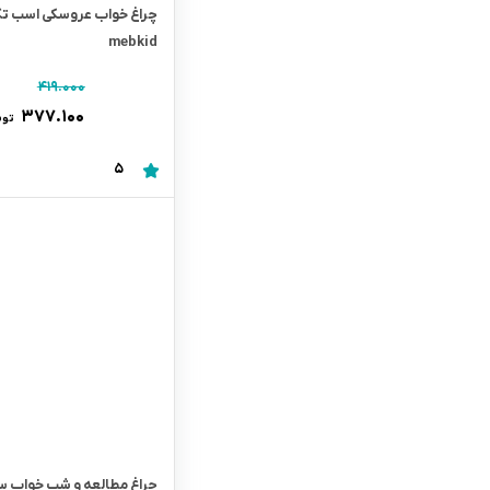
چراغ خواب عروسکی اسب ت
mebkid
۴۱۹.۰۰۰
۳۷۷.۱۰۰
توم
5
چراغ مطالعه و شب خواب س