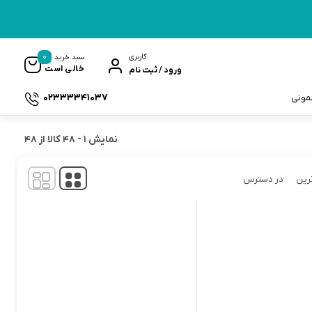
0
کاربری
سبد خرید
خالی است
ورود / ثبت نام
02333341037
سمونی
نمایش
1
-
48
کالا از
48
رین
در دسترس
ک