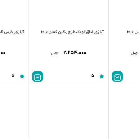
isi
آباژور اتاق کودک طرح رنگین کمان isiz
آباژور خرس LOVELY BEAR رزبرن
۰۰۰
۲.۲۵۴.۰۰۰
تومان
تومان
5
5