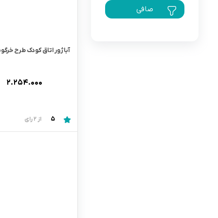
صافی
رابط و پد سینه
اسباب بازی نوزاد
دستگاه بخور سرد کودک
لباس و اکسسوری
آباژور اتاق کودک طرح خرگوش z
اکسسوری
۲.۲۵۴.۰۰۰
5
از 2 رای