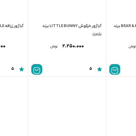
آباژور خرس و خرگوش BEAR & KITE برند
آباژور خرگوش LITTLE BUNNY برند
آباژور زرافه BROOKS JUNGLE برند رزبرن
رزبرن
۰۰۰
۲.۲۵۰.۰۰۰
تومان
تومان
5
5