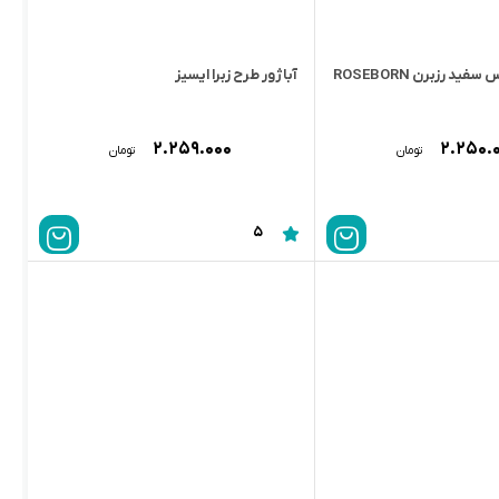
آباژور طرح خرس سفيد رزبرن ROSEBORN
آباژور طرح زبرا ایسیز
۲.۲۵۹.۰۰۰
۲.۲۵۰.
تومان
تومان
5