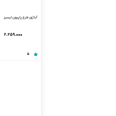
آباژور طرح پاپیون ایسیز
۲.۲۵۹.۰۰۰
5