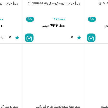
ک شاخ
چراغ خواب عروسکی مدل پاندا funmuch
چراغ خواب عروسکی
%10
%10
۰۰
۴۷۹.۰۰۰
۰۰
۴۳۳.۱۰۰
ان
تومان
5
5
از 1 رای
فینه
ست چهارتیکه لوستر طرح فیل آبی
ست لوستر آباژ