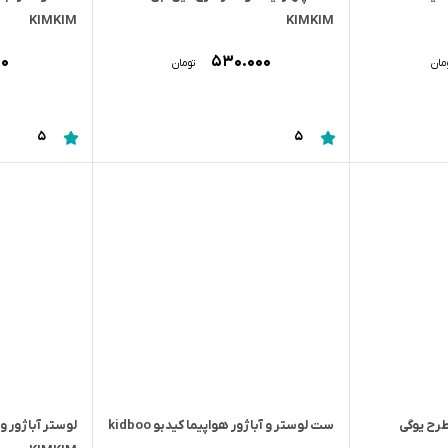
KIMKIM
KIMKIM
۰۰
۵۳۰.۰۰۰
مان
تومان
5
5
رح یوگی
ست لوستر و آباژور هواپیما کیدبو kidboo
لوستر آباژور و