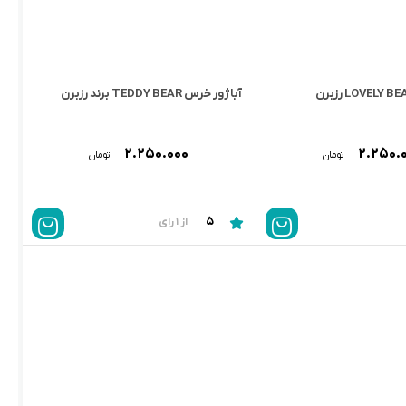
آباژور خرس TEDDY BEAR برند رزبرن
۲.۲۵۰.۰۰۰
۲.۲۵۰.
تومان
تومان
5
از 1 رای