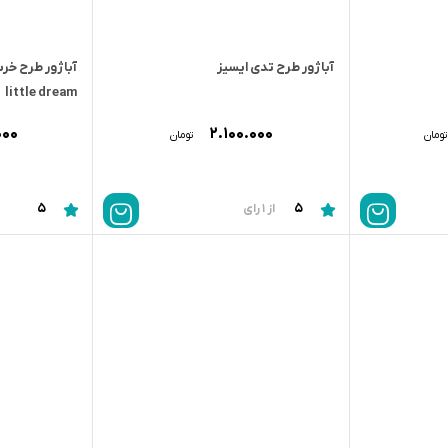
آباژور طرح تدی ایسیز
little dream
۰۰۰
۲.۱۰۰.۰۰۰
تومان
تومان
5
5
از 1 رای