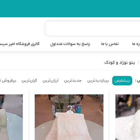
ره ما
تماس با ما
پاسخ به سوالات متداول
گالری فروشگاه امیر سی
پتو نوزاد و کودک
شیردوش
دندانگیر نوزاد
پیشفرض
پربازدیدترین
جدیدترین
ارزان‌ترین
گران‌ترین
پرفروش ت
 :
کیسه آب گرم نوزاد و کود
سطل و کیسه پوشک نوزاد
گوش پاکن نوزاد و کودک
مایع استریل