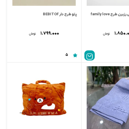
پتو دورپیچ نخی رزبرن طرح family love
پتو طرح دار BEBITOF
۱.۷۹۹.۰۰۰
۱.۸۵۰.
تومان
تومان
5