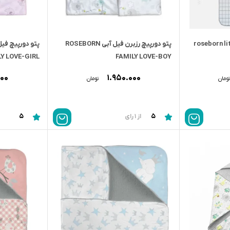
يچ رزبرن خرس roseborn little
پتو دورپيچ رزبرن فيل آبى ROSEBORN
پتو دورپيچ في
Y LOVE-GIRL
FAMILY LOVE-BOY
۰۰۰
۱.۹۵۰.۰۰۰
ومان
تومان
5
5
از 1 رای