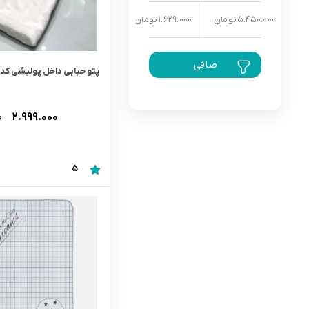
5.450.000 تومان
1.629.000 تومان
رابط و پد سینه
اسباب بازی نوزاد
دستگاه بخور سرد کودک
صافی
لباس و اکسسوری
پتو حبابی داخل پولیشی کد 95547
اکسسوری
۲.۹۹۹.۰۰۰
ت
5