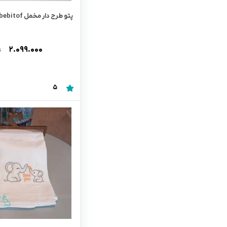
پتو طرح دار مخمل bebitof كد 95083
۲.۰۹۹.۰۰۰
ت
5