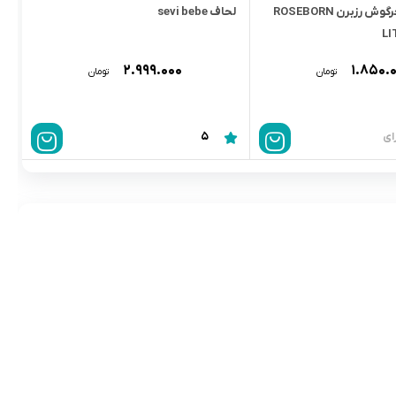
پتو نخى طرح خرگوش رزبرن ROSEBORN
لحاف sevi bebe
LI
۲.۹۹۹.۰۰۰
۱.۸۵۰.
تومان
تومان
5