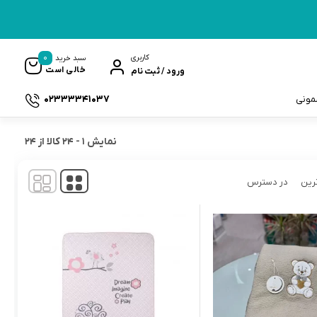
0
کاربری
سبد خرید
خالی است
ورود / ثبت نام
02333341037
سمونی
نمایش
1
-
24
کالا از
24
رین
در دسترس
ک