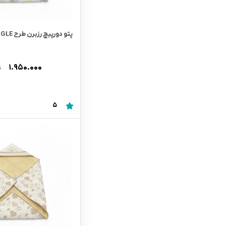
پتو دورپیچ رزبرن طرح BROOKS JUNGLE
۱.۹۵۰.۰۰۰
ت
5