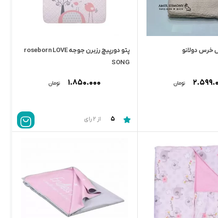
ش خرس دولانو
پتو دورپيچ رزبرن جوجه roseborn LOVE
SONG
۱.۸۵۰.۰۰۰
۲.۵۹۹.
تومان
تومان
5
از 2 رای