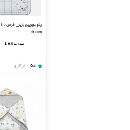
پتو دورپ
dream
۱.۸۵۰.۰۰۰
ت
5.0
از 3 رای