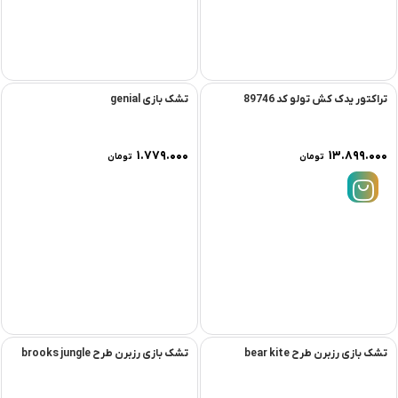
تراکتور یدک کش تولو کد 89746
تشک بازی genial
۱.۷۷۹.۰۰۰
۱۳.۸۹۹.۰۰۰
تومان
تومان
تشک بازی رزبرن طرح bear kite
تشک بازی رزبرن طرح brooks jungle