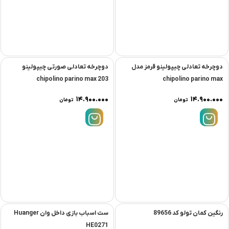
دوچرخه تعادلى چیپولینو قرمز مدل
دوچرخه تعادلى صورتى چیپولینو
chipolino parino max 203
chipolino parino max
۱۴.۹۰۰.۰۰۰
۱۴.۹۰۰.۰۰۰
تومان
تومان
رنگین کمان تولو کد 89656
ست اسباب بازی داخل وان Huanger
HE0271