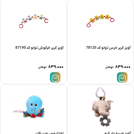
آویز کریر خرس تولو کد 78120
آویز کریر خرگوش تولو کد 87190
۸۳۹.۰۰۰
۸۳۹.۰۰۰
تومان
تومان
آویز ویبره دار کرم
اختاپوس وین فان