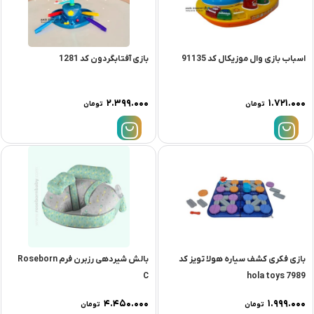
اسباب بازی وال موزیکال کد 91135
بازی آفتابگردون کد 1281
۲.۳۹۹.۰۰۰
۱.۷۲۱.۰۰۰
تومان
تومان
بازی فکری کشف سیاره هولا تویز کد
بالش شیردهی رزبرن فرم Roseborn
C
7989 hola toys
۴.۴۵۰.۰۰۰
۱.۹۹۹.۰۰۰
تومان
تومان