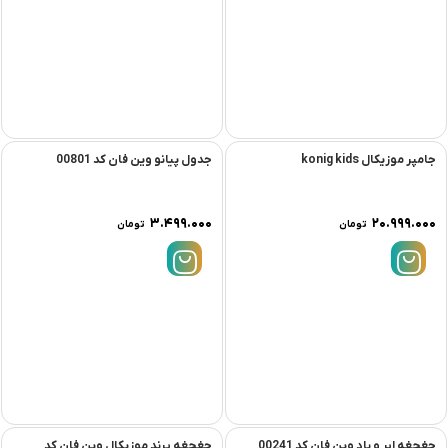
جامپر موزیکال konig kids
جدول پیانو وین فان کد 00801
۳.۴۹۹.۰۰۰
۲۰.۹۹۹.۰۰۰
تومان
تومان
جغجغه ابر و باد وین فان کد 00241
جغجغه پرند موزیکال وین فان کد