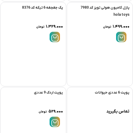
پازل کامیون هولی تویز کد 7980
پک جغجغه 6 تیکه کد 8376
hola toys
۱.۳۲۹.۰۰۰
۱.۴۹۹.۰۰۰
تومان
تومان
پوپت 6 عددی حیوانات
پوپت اردک 9 عددی
تماس بگیرید
۵۲۹.۰۰۰
تومان