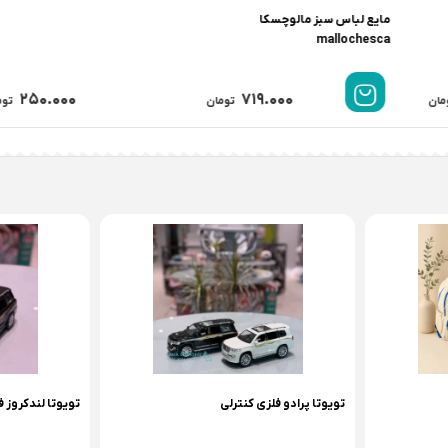
مايع لباس سبز مالوچسکا
جوراب شلواری بچگانه گندمی
mallochesca
۲۵۰.۰۰۰
۷۱۹.۰۰۰
تومان
تومان
واکر سه کاره طرح قطار کد 6063
ماز جادویی مگنت