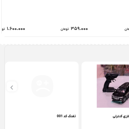
شورت آموزشی بست لایف
مایو دخترانه سه تیکه پری دریایی
۱.۶۰۰.۰۰۰
۳۵۹.۰۰۰
تومان
تومان
ی پارکینگی
پنکه شارژی بخور دار کد 8801