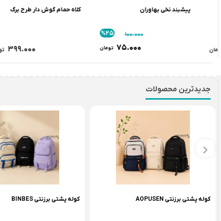
پیشبند نخی بهاوران
کلاه حمام گوش دار طرح برگ
%25
۱۰۰.۰۰۰
۷۵.۰۰۰
۳۹۹.۰۰۰
تومان
تومان
جدیدترین محصولات
دستکش اسپایدر من کد 16-777
فرمان با سفر کد 69-688