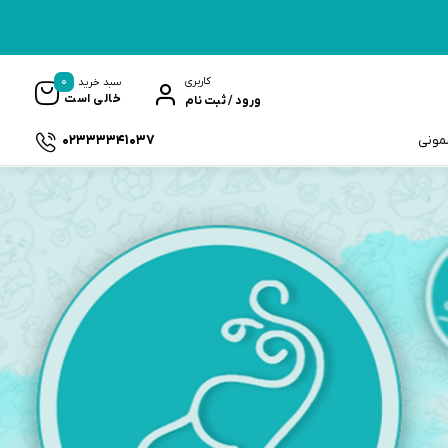
0
کاربری
سبد خرید
خالی است
ورود / ثبت نام
02333341037
سمونی
ک