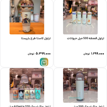
تراول قممقه 500 میل حیوانات
تراول کاستا طرح باریستا
۵.۳۹۹.۰۰۰
۱.۲۹۹.۰۰۰
تومان
تومان
تراول ماگ اسمگ 500 میل
تراول ماگ اسمگ Atlanta 320 میل