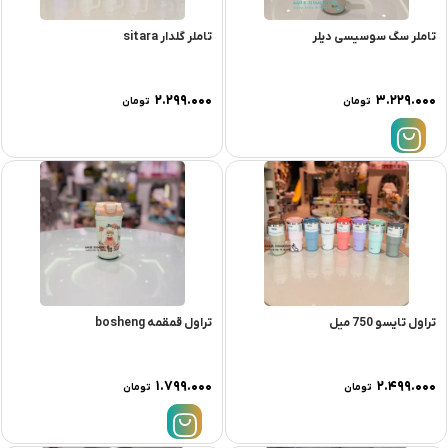
تاملر سگ سوسیسی دیلر
تاملر گلدار sitara
۲.۲۹۹.۰۰۰
۳.۲۲۹.۰۰۰
تومان
تومان
تراول تایسو 750 میل
تراول قمقمه bosheng
۱.۷۹۹.۰۰۰
۲.۴۹۹.۰۰۰
تومان
تومان