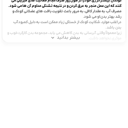
کودکان بیشتر انرژی خود را در طول روز صرف انجام فعالیت های فیزیکی می
کنند که این عمل منجر به عرق کردن و در نتیجه تشنگی مداوم آن ها می شود.
مصرف آب به مقدار کافی، به مرور باعث تقویت بافت های عضلانی کودک و
رشد بهتر بدن او می شود.
در اغلب موارد، شکایت کودک از خستگی زیاد ممکن است به ‌دلیل کمبود آب
بدن باشد.
زیرا معمولاً وقتی آبرسانی به بدن کاهش می ‌یابد، مجموعه بدن کارکرد خوب و
بیشتر بدانید
موثری نخواهد داشت.
به همین دلیل شما با خرید سک قمقمه زیرا و کودکانه می توانید فرزندتان را
برای نوشیدن آب ترغیب کنید.
در نتیجه آگاهی از انواع قمقمه آب کودک و انتخاب مناسب ترین آن برای
فرزندتان، خاطر شما را از نوشیدن آب ناسالم و غیر بهداشتی راحت می کند.
البته این نکته را هم در نظر داشته باشید که قمقمه صرفا برای نوشیدن آب
نیست، بلکه می توانید به راحتی آّبمیوه، شیر و دیگر مایعات خوراکی سرد را
داخل آن بریزید.
بهتر است برای ترغیب کودکتان در مصرف آب، قمقمه با طرح های عروسکی و
رنگ های زیبا را تهیه نمائید.
انواع قمقمه آب کودک
قمقه آب کودک دارای انواع محتلفی می باشد که در ادامه به بررسی آن ها می
پردازیم.
قمقمه پلاستیکی
یکی از نمونه های اصلی در میان مدل های زیادی از قمقمه، قمقمه های
پلاستیکی هستند.