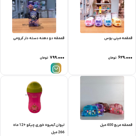
قمقمه مینی بوس
قممقه دو دهنه دسته دار کرومی
۷۹۹.۰۰۰
۶۲۹.۰۰۰
تومان
تومان
قممقه مربع 400 میل
لیوان آبمیوه خوری چیکو +12 ماه
266 میل