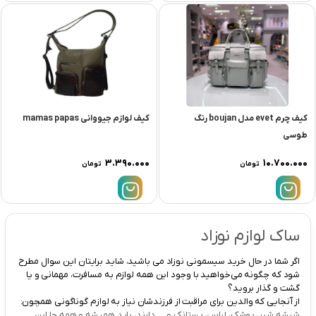
کیف چرم evet مدل boujan رنگ
کیف لوازم جيووانى mamas papas
طوسی
۳.۳۹۰.۰۰۰
۱۰.۷۰۰.۰۰۰
تومان
تومان
ساک لوازم نوزاد
اگر شما در حال خرید سیسمونی نوزاد می باشید، شاید برایتان این سوال مطرح
شود که چگونه می‌خواهید با وجود این همه لوازم به مسافرت، مهمانی و یا
گشت و گذار بروید؟
از آنجایی که والدین برای مراقبت از فرزندشان نیاز به لوازم گوناگونی همچون:
شیشه شیر، پوشک، لباس، پستانک و … دارند، باید همیشه و همه جا این