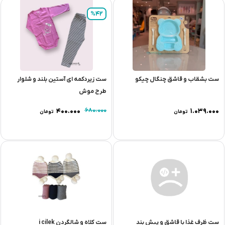
%42
ست بشقاب و قاشق چنگال چیکو
ست زیردکمه ای آستین بلند و شلوار
طرح موش
۴۰۰.۰۰۰
۶۸۰.۰۰۰
۱.۰۳۹.۰۰۰
تومان
تومان
ست ظرف غذا با قاشق و پيش بند
ست کلاه و شالگردن i cilek