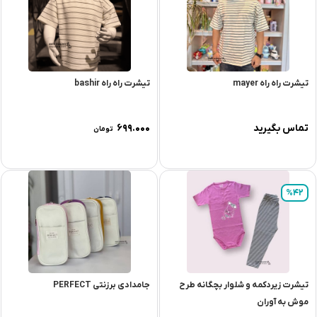
تيشرت راه راه mayer
تیشرت راه راه bashir
تماس بگیرید
۶۹۹.۰۰۰
تومان
%42
تیشرت زیردکمه و شلوار بچگانه طرح
جامدادی برزنتی PERFECT
موش به آوران