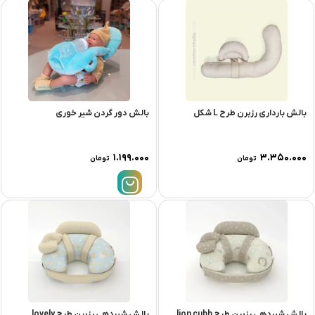
بالش بارداری رزبرن طرح L شکل
بالش دور گردن شیر خوری
۱.۱۹۹.۰۰۰
۳.۳۵۰.۰۰۰
تومان
تومان
بالش شیردهی رزبرن طرح lion cubb
بالش شیردهی رزبرن طرح lovely