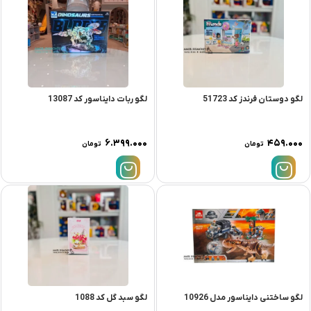
لگو دوستان فرندز کد 51723
لگو ربات دایناسور کد 13087
۶.۳۹۹.۰۰۰
۴۵۹.۰۰۰
تومان
تومان
لگو ساختنی دایناسور مدل 10926
لگو سبد گل کد 1088