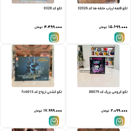
لگو قلعه ارباب حلقه ها کد 32026
لگو کد 0328
۴.۴۹۹.۰۰۰
۱۵.۶۹۹.۰۰۰
تومان
تومان
لگو کرومی بزرگ کد 88079
لگو کشتی ارواح کد fc6015
۱۷.۹۹۹.۰۰۰
۲.۰۹۹.۰۰۰
تومان
تومان