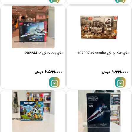
لگو تانک جنگی sembo کد 107007
لگو جت جنگی کد 202244
۶.۵۹۹.۰۰۰
۹.۹۹۹.۰۰۰
تومان
تومان