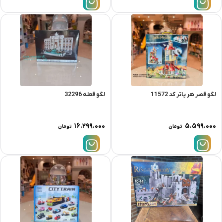
لگو قصر هر پاتر کد 11572
لگو قعله 32296
۱۶.۲۹۹.۰۰۰
۵.۵۹۹.۰۰۰
تومان
تومان