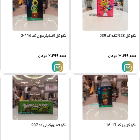
لگو گل 928 تکه کد 039
لگو گل آفتابگردون کد 116-2
۲.۲۹۹.۰۰۰
۳.۱۹۹.۰۰۰
تومان
تومان
لگو گل رز کد 17-116
لگو لامبورگینی کد 937