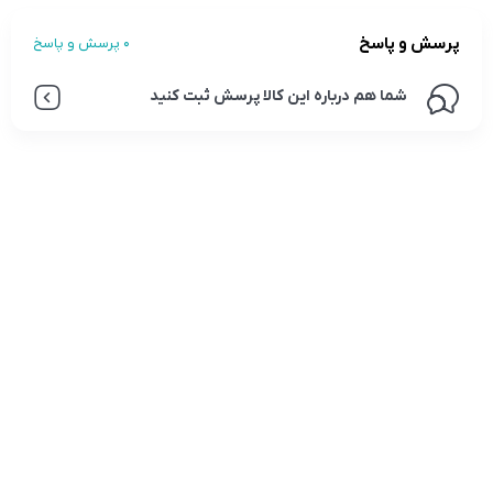
پرسش و پاسخ
0 پرسش و پاسخ
شما هم درباره این کالا پرسش ثبت کنید
تلفن تماس:
02333341037
ایمیل:
info@amir-sismony.com
نشانی شعبه یک:
سمنان میدان ارگ خیابان شهید فیاض بخش خیابان آیت