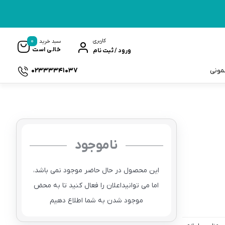
0
کاربری
سبد خرید
خالی است
ورود / ثبت نام
02333341037
سمونی
ناموجود
ک
این محصول در حال حاضر موجود نمی باشد،
اما می توانیداعلان را فعال کنید تا به محض
موجود شدن به شما اطلاع دهیم