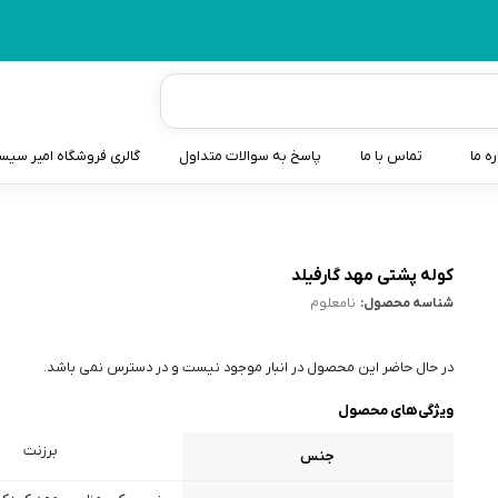
ره ما
تماس با ما
پاسخ به سوالات متداول
گالری فروشگاه امیر سی
شیردوش
دندانگیر نوزاد
کوله پشتی مهد گارفیلد
شناسه محصول:
نامعلوم
کیسه آب گرم نوزاد و کود
سطل و کیسه پوشک نوزاد
در حال حاضر این محصول در انبار موجود نیست و در دسترس نمی باشد.
گوش پاکن نوزاد و کودک
ویژگی‌های محصول
مایع استریل
برزنت
جنس