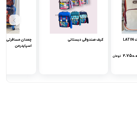
کوله پشتی مدرسه اسپرت LATIN
کیف صندوقی دبستانی
چمدان مسافرتی بچگ
اسپایدرمن
۲.۷۵۰.
تومان
مادها :