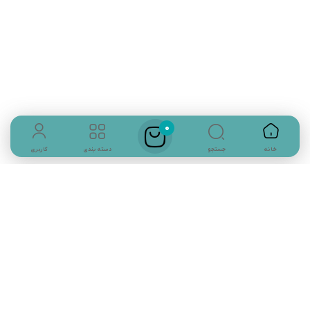
تلفن تماس:
02333341037
ایمیل:
info@amir-sismony.com
نشانی شعبه یک:
سمنان میدان ارگ خیابان شهید فیاض بخش خیابان آیت
الله طالقانی پلاک: 28.0،
لینک های کاربردی :
تماس با ما
0
جستجو
خانه
دسته بندی
کاربری
سوالات متداول
درباره ما
نمادها :