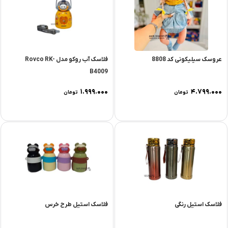
عروسک سیلیکونی کد 8808
فلاسک آب روکو مدل Rovco RK-
B‌4009
۱.۹۹۹.۰۰۰
۴.۷۹۹.۰۰۰
تومان
تومان
فلاسک استیل رنگی
فلاسک استیل طرح خرس