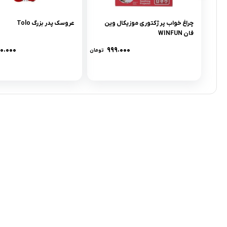
چراغ خواب پرژکتورى موزيکال وين
عروسک پدر بزرگ Tolo
فان WINFUN
۶۰.۰۰۰
۹۹۹.۰۰۰
تومان