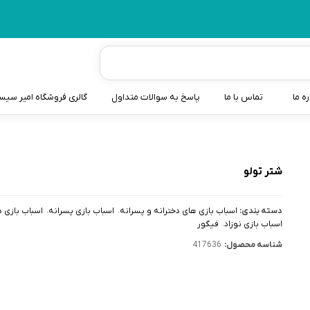
ره ما
تماس با ما
پاسخ به سوالات متداول
گالری فروشگاه امیر سی
شیردوش
دندانگیر نوزاد
شتر تولو
کیسه آب گرم نوزاد و کود
دسته بندی:
اسباب بازی های دخترانه و پسرانه
اسباب بازی پسرانه
اسباب بازی د
سطل و کیسه پوشک نوزاد
اسباب بازی نوزاد
فیگور
شناسه محصول:
417636
گوش پاکن نوزاد و کودک
مایع استریل