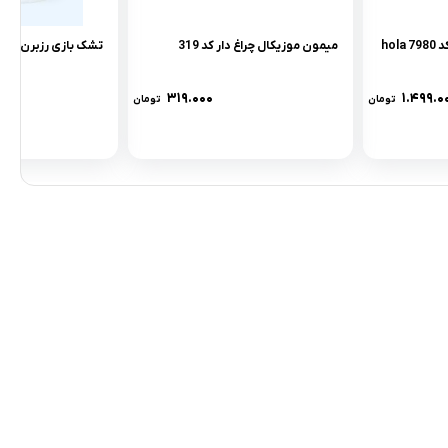
پازل کامیون هولی تویز کد 7980 hola
میمون موزیکال چراغ دار کد 319
تشک بازی رزبرن طرح ovely bear
۳۱۹.۰۰۰
۱.۴۹۹.۰
تومان
تومان
مادها :