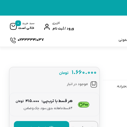
0
کاربری
سبد خرید
خالی است
ورود / ثبت نام
02333341037
سمونی
۱.۶۶۰.۰۰۰
تومان
ک
موجود در انبار
خترانه
هر قسط با ترب‌پی:
۴۱۵.۰۰۰
تومان
۴ قسط ماهانه. بدون سود، چک و ضامن.