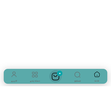
تلفن تماس:
02333341037
ایمیل:
info@amir-sismony.com
نشانی شعبه یک:
سمنان میدان ارگ خیابان شهید فیاض بخش خیابان آیت
الله طالقانی پلاک: 28.0،
لینک های کاربردی :
تماس با ما
0
یک نمونه اصلی از تفنگ های اسباب بازی، نوع ساچمه ای است که عمدتا در
جستجو
خانه
دسته بندی
کاربری
جنس های پلاستیکی و فلزی تولید می شوند.
سوالات متداول
به دلیل وجود ساچمه های ریز بازی با تفنگ های ساچمه ای به نسبت نمونه
های دیگر چالش برانگیزتر و خطرناک تر است، به همین دلیل بهتر است به
درباره ما
سمت هدف های پلاستیکی شلیک شود.
برای بازی با این تفنگ ها باید اول به مقدار ظرفیت خشاب ساچمه ها را داخل
آن قرار دهید و سپس ماشه را بفشارید.