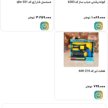
کوله پشتی حباب ساز کد 6283
مسلسل شارژی کد qhx-551
۳.۲۵۹.۰۰۰
۱.۰۸۹.۰۰۰
تومان
تومان
هفت تیر کد 210-648
۷۹۹.۰۰۰
تومان