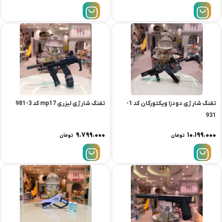
تفنگ شارژی دودزا ویکتورگان کد 1-
تفنگ شارژی لیزری mp17 کد 3-981
931
۹.۷۹۹.۰۰۰
۱۰.۱۹۹.۰۰۰
تومان
تومان