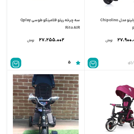
سه چرخه چیپولینو مدل Chipolino
سه چرخه ریتو فلامینگو طوسی Qplay
Rito AIR
۲۷.۲۵۵.۰۰۲
۲۷.۹۰۰.
تومان
تومان
5