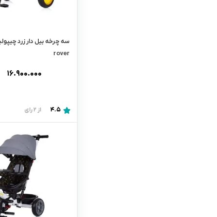
rover
۱۶.۹۰۰.۰۰۰
4.5
از 2 رای