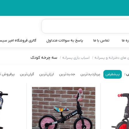
ره ما
تماس با ما
پاسخ به سوالات متداول
گالری فروشگاه امیر سی
سه چرخه کودک
 های دخترانه و پسرانه
اسباب بازی پسرانه
شیردوش
دندانگیر نوزاد
پیشفرض
پربازدیدترین
جدیدترین
ارزان‌ترین
گران‌ترین
پرفروش ت
 :
کیسه آب گرم نوزاد و کود
سطل و کیسه پوشک نوزاد
گوش پاکن نوزاد و کودک
مایع استریل