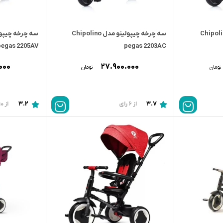
چیپولینو مدل Chipolino
سه چرخه چیپولینو مدل Chipolino
pegas 2205AV
pegas 2203AC
۰۰۰
۲۷.۹۰۰.۰۰۰
تومان
تومان
3.2
3.7
از 6 رای
از 10 رای