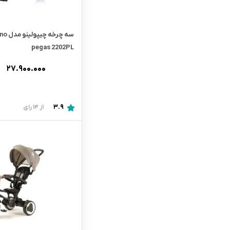
سه چرخه 
pegas 2202PL
۲۷.۹۰۰.۰۰۰
3.9
از 14 رای