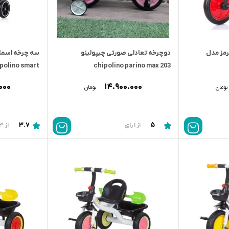
رمز مدل
دوچرخه تعادلى صورتى چیپولینو
سه چرخه اسمار
polino smart
chipolino parino max 203
۰۰۰
۱۴.۹۰۰.۰۰۰
تومان
تومان
3.7
5
از 1 رای
از 3 رای