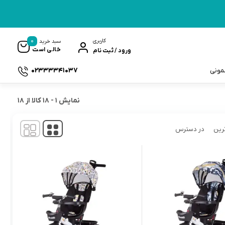
0
کاربری
سبد خرید
خالی است
ورود / ثبت نام
02333341037
سمونی
نمایش
1
-
18
کالا از
18
رین
در دسترس
ک