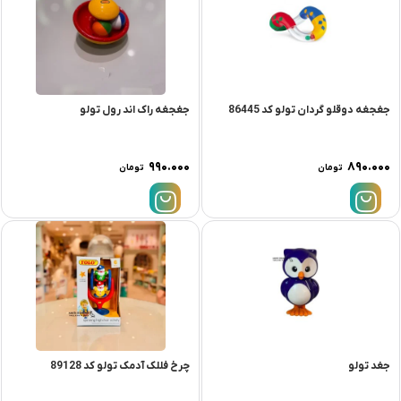
جغجغه دوقلو گردان تولو کد 86445
جغجغه راک اند رول تولو
۹۹۰.۰۰۰
۸۹۰.۰۰۰
تومان
تومان
جغد تولو
چرخ فللک آدمک تولو کد 89128