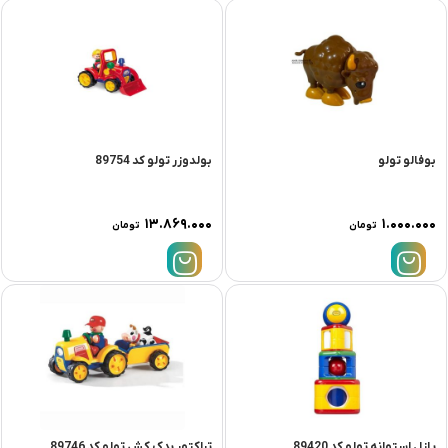
بوفالو تولو
بولدوزر تولو کد 89754
۱۳.۸۶۹.۰۰۰
۱.۰۰۰.۰۰۰
تومان
تومان
پازل استوانه تولو کد 89420
تراکتور یدک کش تولو کد 89746