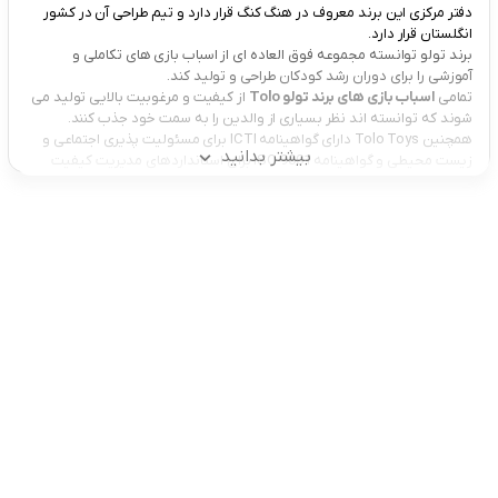
دفتر مرکزی این برند معروف در هنگ کنگ قرار دارد و تیم طراحی آن در کشور
انگلستان قرار دارد.
برند تولو توانسته مجموعه فوق العاده ای از اسباب بازی های تکاملی و
آموزشی را برای دوران رشد کودکان طراحی و تولید کند.
تمامی
اسباب بازی های برند تولو Tolo
از کیفیت و مرغوبیت بالایی تولید می‌
شوند که توانسته اند نظر بسیاری از والدین را به سمت خود جذب کنند.
همچنین Tolo Toys دارای گواهینامه ICTI برای مسئولیت پذیری اجتماعی و
بیشتر بدانید
زیست محیطی و گواهینامه ISO 9001 برای استانداردهای مدیریت کیفیت
است.
محصولات تولو طيف وسيعی از اسباب بازی های آموزشی، اسباب بازی های
موزیکال، پازل کودک و جغجغه کودک و قطار اسباب بازی را تولید و به بازار
عرضه می کند.
انواع اسباب بازی صندوق فروشگاهی تولو Tolo