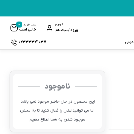
0
کاربری
سبد خرید
خالی است
ورود / ثبت نام
02333341037
سمونی
ناموجود
ک
این محصول در حال حاضر موجود نمی باشد،
اما می توانیداعلان را فعال کنید تا به محض
موجود شدن به شما اطلاع دهیم