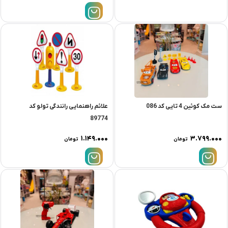
ست مک کوئین 4 تایی کد 086
علائم راهنمایی رانندگی تولو کد
89774
۱.۱۴۹.۰۰۰
۳.۷۹۹.۰۰۰
تومان
تومان