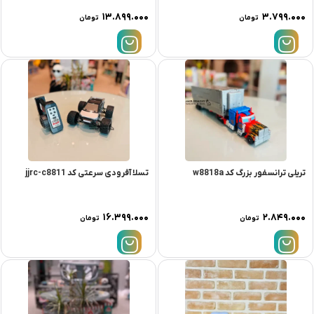
۱۳.۸۹۹.۰۰۰
۳.۷۹۹.۰۰۰
تومان
تومان
تریلی ترانسفور بزرگ کد w8818a
تسلا آفرودی سرعتی کد jjrc-c8811
۱۶.۳۹۹.۰۰۰
۲.۸۴۹.۰۰۰
تومان
تومان