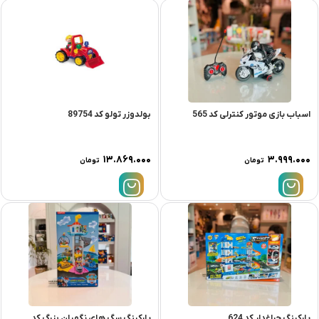
اسباب بازی موتور کنترلی کد 565
بولدوزر تولو کد 89754
۱۳.۸۶۹.۰۰۰
۳.۹۹۹.۰۰۰
تومان
تومان
پارکینگ چراغدار کد 624
پارکینگ سگ های نگهبان بزرگ کد