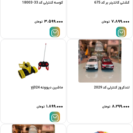
کشتی کانتینر بر کد 675
کوسه کنترلی کد 33-18003
۳.۵۹۹.۰۰۰
۷.۸۹۹.۰۰۰
تومان
تومان
لندکروز کنترلی کد 2029
ماشين ديوونه yj024
۱.۸۹۹.۰۰۰
۸.۲۹۹.۰۰۰
تومان
تومان