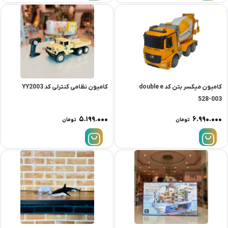
کامیون میکسر بتن کد double e
کامیون نظامی کنترلی کد YY2003
528-003
۵.۱۹۹.۰۰۰
۶.۹۹۰.۰۰۰
تومان
تومان