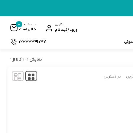
0
کاربری
سبد خرید
خالی است
ورود / ثبت نام
02333341037
سمونی
نمایش
1
-
1
کالا از
1
رین
در دسترس
ک