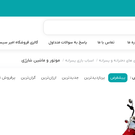
ره ما
تماس با ما
پاسخ به سوالات متداول
گالری فروشگاه امیر سی
موتور و ماشین شارژی
 های دخترانه و پسرانه
اسباب بازی پسرانه
شیردوش
دندانگیر نوزاد
پیشفرض
پربازدیدترین
جدیدترین
ارزان‌ترین
گران‌ترین
پرفروش ت
 :
کیسه آب گرم نوزاد و کود
سطل و کیسه پوشک نوزاد
گوش پاکن نوزاد و کودک
مایع استریل