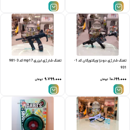
تفنگ شارژی دودزا ویکتورگان کد 1-
تفنگ شارژی لیزری mp17 کد 3-981
931
۹.۷۹۹.۰۰۰
۱۰.۱۹۹.۰۰۰
تومان
تومان