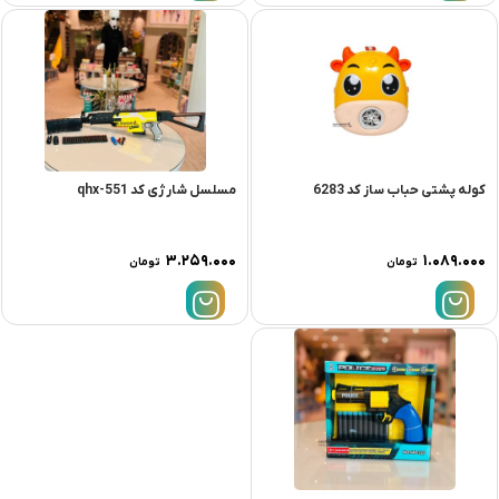
کوله پشتی حباب ساز کد 6283
مسلسل شارژی کد qhx-551
۳.۲۵۹.۰۰۰
۱.۰۸۹.۰۰۰
تومان
تومان