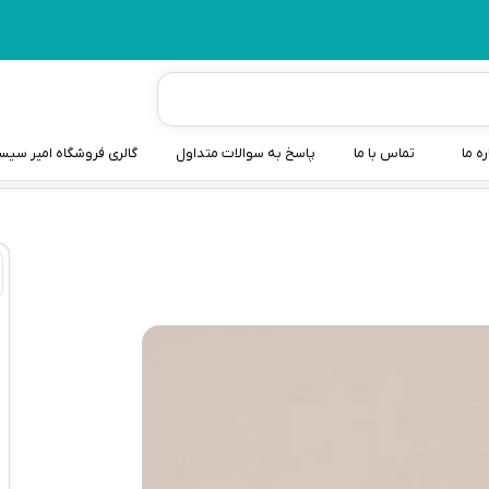
ره ما
تماس با ما
پاسخ به سوالات متداول
گالری فروشگاه امیر سی
شیردوش
دندانگیر نوزاد
کیسه آب گرم نوزاد و کود
سطل و کیسه پوشک نوزاد
گوش پاکن نوزاد و کودک
مایع استریل