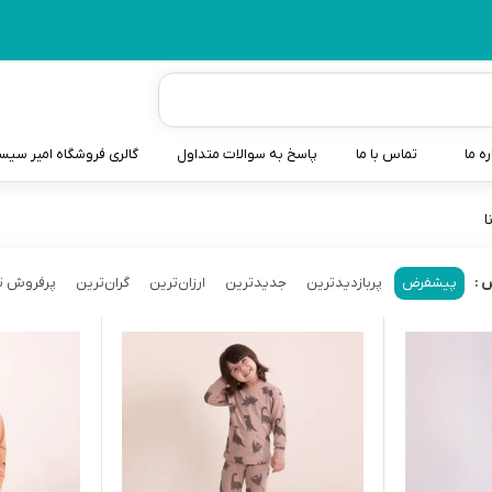
ره ما
تماس با ما
پاسخ به سوالات متداول
گالری فروشگاه امیر سی
ا
شیردوش
دندانگیر نوزاد
پیشفرض
پربازدیدترین
جدیدترین
ارزان‌ترین
گران‌ترین
پرفروش ت
 :
کیسه آب گرم نوزاد و کود
سطل و کیسه پوشک نوزاد
گوش پاکن نوزاد و کودک
مایع استریل