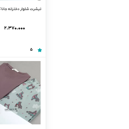
تیشرت شلوار دخترانه جانا کد 66
۲.۳۷۰.۰۰۰
5