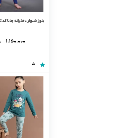
بلوز شلوار دخترانه جانا کد 3162
۱.۱۵۰.۰۰۰
ت
5