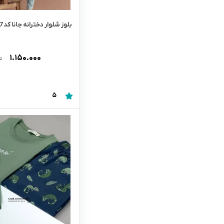
بلوز شلوار دخترانه جانا کد 6167
۱.۱۵۰.۰۰۰
ت
5