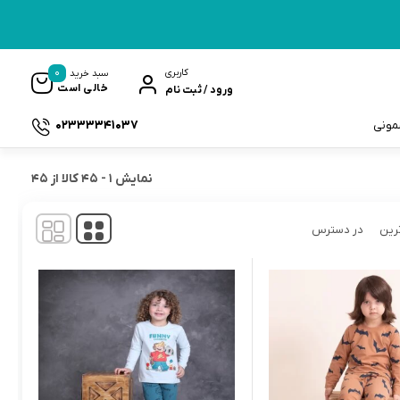
0
کاربری
سبد خرید
خالی است
ورود / ثبت نام
02333341037
سمونی
نمایش
1
-
45
کالا از
45
رین
در دسترس
ک