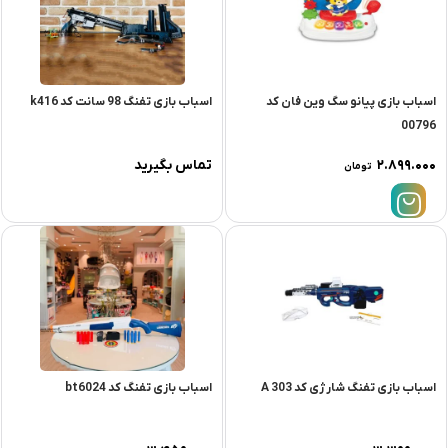
اسباب بازی پیانو سگ وین فان کد
اسباب بازی تفنگ 98 سانت کد k416
00796
۲.۸۹۹.۰۰۰
تماس بگیرید
تومان
اسباب بازی تفنگ شارژی کد 303 A
اسباب بازی تفنگ کد bt6024