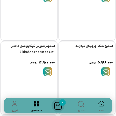
استیج نانک اورجینال کیدزلند
اسكوتر صورتی کیکابو مدل ماكانی
kikkaboo roadstea 4in1
۱۶.۹۰۰.۰۰۰
۵.۹۹۹.۰۰۰
تومان
تومان
0
جستجو
خانه
دسته بندی
کاربری