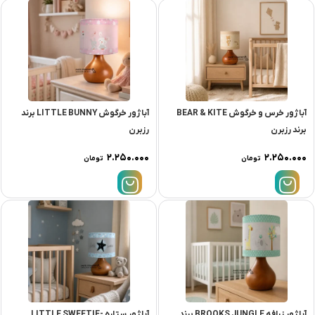
آباژور خرس و خرگوش BEAR & KITE
آباژور خرگوش LITTLE BUNNY برند
برند رزبرن
رزبرن
۲.۲۵۰.۰۰۰
۲.۲۵۰.۰۰۰
تومان
تومان
آباژور زرافه BROOKS JUNGLE برند
آباژور ستاره LITTLE SWEETIE-