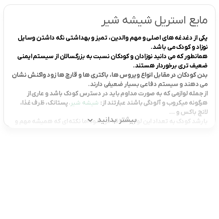
مایع استریل شیشه شیر
یکی از دغدغه های اصلی و مهم والدین، تمیز و بهداشتی نگه داشتن وسایل
نوزاد و کودک می باشد.
همانطور که می دانید نوزادان و کودکان نسبت به بزرگسالان از سیستم ایمنی
ضعیف تری برخوردار هستند.
بدن کودکان در مقابل انواع ویروس ها، باکتری ها و قارچ ها زود واکنش نشان
می دهند و سیستم دفاعی بسیار ضعیفی دارند.
از جمله لوازمی که به صورت مداوم باید در دسترس کودک باشد و عاری از
هرگونه میکروب و آلودگی باشند عبارتند از:
شیشه شیر
،
پستانک، ظرف غذا،
لانچ باکس و …
بیشتر بدانید
با رشد کودک به تعداد این لوازم اضافه می شود اما نکته ای که همیشه مهم و
ضروری است، تمیز بودن این وسایل می باشد.
می توان گفت تمامی لوازم بهداشتی که در اختیار کودک قرار می گیرد باید از
همان ابتدا ضدعفونی شوند.
برای ضدعفونی کردن این لوازم روش های مختلفی وجود دارد که یکی از آن ها
استفاده از آب جوش می باشد.
این روش بسیار آسوده می باشد به این صورت که مقداری آب را باید به نقطه
جوش برسانید سپس لوازم کودک را درون آن بریزید تا ضدعفونی شوند.
اما این روش ممکن است به لوازم کودک آسیب برساند و به صورت کامل و
بهداشتی آلودگی ها و میکروب ها را از بین نمی برد.