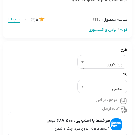
کوله دخترانه برند شیاونگ لیدی
2 دیدگاه
(2)
5
شناسه محصول:
9110
کوله
/
لباس و اکسسوری
طرح
یونیکورن
رنگ
بنفش
موجود در انبار
آماده ارسال
هر قسط با اسنپ‌پی:
۶۸۷.۵۰۰
تومان
۴ قسط ماهانه. بدون سود، چک و ضامن.