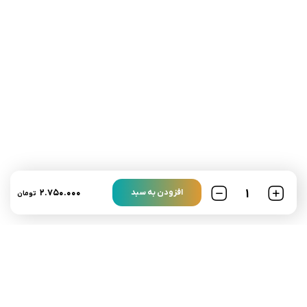
تلفن تماس:
02333341037
ایمیل:
info@amir-sismony.com
نشانی شعبه یک:
سمنان میدان ارگ خیابان شهید فیاض بخش خیابان آیت
الله طالقانی پلاک: 28.0،
لینک های کاربردی :
تماس با ما
سوالات متداول
۲.۷۵۰.۰۰۰
افزودن به سبد
تومان
درباره ما
نمادها :