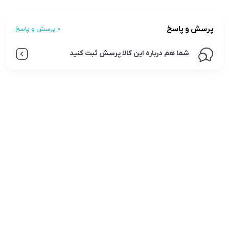
پرسش و پاسخ
0 پرسش و پاسخ
شما هم درباره این کالا پرسش ثبت کنید
تلفن تماس:
02333341037
ایمیل:
info@amir-sismony.com