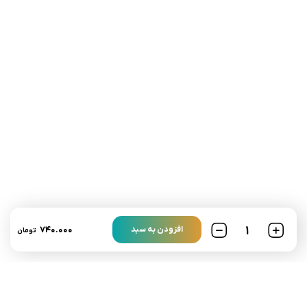
تلفن تماس:
02333341037
ایمیل:
info@amir-sismony.com
نشانی شعبه یک:
سمنان میدان ارگ خیابان شهید فیاض بخش خیابان آیت
الله طالقانی پلاک: 28.0،
لینک های کاربردی :
تماس با ما
سوالات متداول
۷۴۰.۰۰۰
افزودن به سبد
تومان
درباره ما
نمادها :