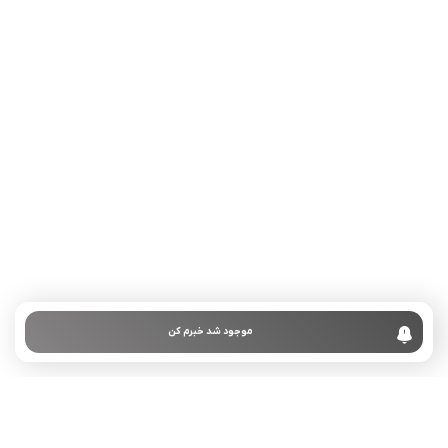
تلفن تماس:
02333341037
ایمیل:
info@amir-sismony.com
نشانی شعبه یک:
سمنان میدان ارگ خیابان شهید فیاض بخش خیابان آیت
الله طالقانی پلاک: 28.0،
لینک های کاربردی :
تماس با ما
سوالات متداول
موجود شد خبرم کن
درباره ما
نمادها :