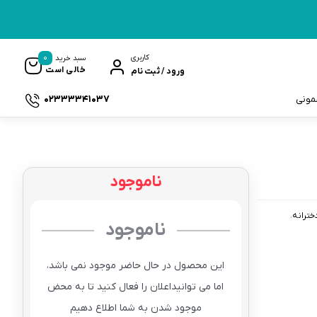
0
کاربری
سبد خرید
خالی است
ورود / ثبت نام
02333341037
سمونی
ناموجود
ک
خترانه
ناموجود
این محصول در حال حاضر موجود نمی باشد،
اما می توانیداعلان را فعال کنید تا به محض
موجود شدن به شما اطلاع دهیم