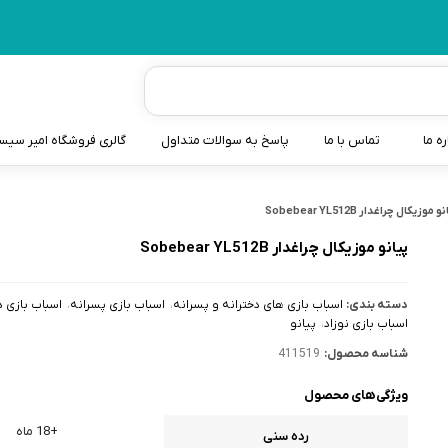
ره ما
تماس با ما
پاسخ به سوالات متداول
گالری فروشگاه امیر سی
شیردوش
و موزیکال چراغدار Sobebear YL512B
دندانگیر نوزاد
پیانو موزیکال چراغدار Sobebear YL512B
کیسه آب گرم نوزاد و کود
دسته بندی:
اسباب بازی های دخترانه و پسرانه
اسباب بازی پسرانه
اسباب بازی د
سطل و کیسه پوشک نوزاد
اسباب بازی نوزاد
پیانو
شناسه محصول:
411519
گوش پاکن نوزاد و کودک
ویژگی‌های محصول
مایع استریل
+18 ماه
رده سنی