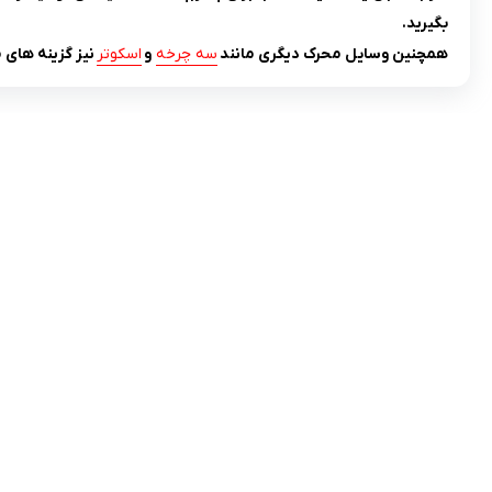
بگیرید.
همچنین وسایل محرک دیگری مانند
سه چرخه
و
اسکوتر
نیز گزینه های
تلفن تماس:
02333341037
ایمیل:
info@amir-sismony.com
نشانی شعبه یک:
سمنان میدان ارگ خیابان شهید فیاض بخش خیابان
آیت الله طالقانی پلاک: 28.0،