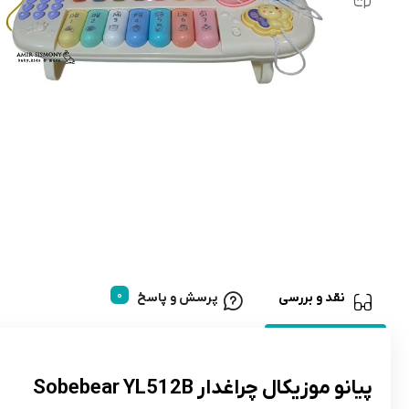
رابط و پد سینه
اسباب بازی نوزاد
دستگاه بخور سرد کودک
لباس و اکسسوری
اکسسوری
نقد و بررسی
پرسش و پاسخ
پیانو موزیکال چراغدار Sobebear YL512B