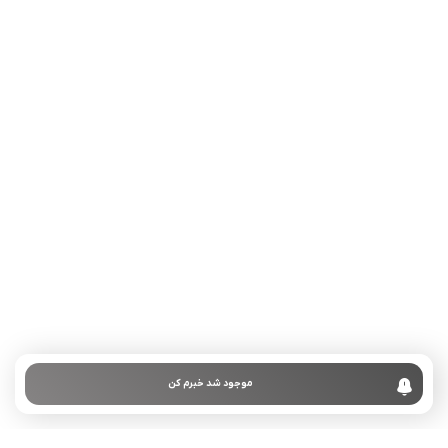
تلفن تماس:
02333341037
ایمیل:
info@amir-sismony.com
نشانی شعبه یک:
سمنان میدان ارگ خیابان شهید فیاض بخش خیابان آیت
الله طالقانی پلاک: 28.0،
لینک های کاربردی :
تماس با ما
سوالات متداول
موجود شد خبرم کن
درباره ما