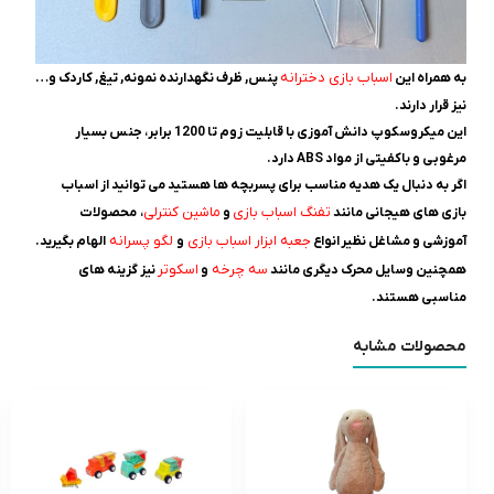
اسباب بازی دخترانه
به همراه این
پنس, ظرف نگهدارنده نمونه, تیغ, کاردک و…
نیز قرار دارند.
این میکروسکوپ دانش آموزی با قابلیت زوم تا 1200 برابر، جنس بسیار
مرغوبی و باکفیتی از مواد ABS دارد.
اگر به دنبال یک هدیه مناسب برای پسربچه ها هستید می توانید از اسباب
تفنگ اسباب بازی
ماشین کنترلی
بازی های هیجانی مانند
و
، محصولات
جعبه ابزار اسباب بازی
لگو پسرانه
آموزشی و مشاغل نظیر انواع
و
الهام بگیرید.
سه چرخه
اسکوتر
همچنین وسایل محرک دیگری مانند
و
نیز گزینه های
مناسبی هستند.
محصولات مشابه