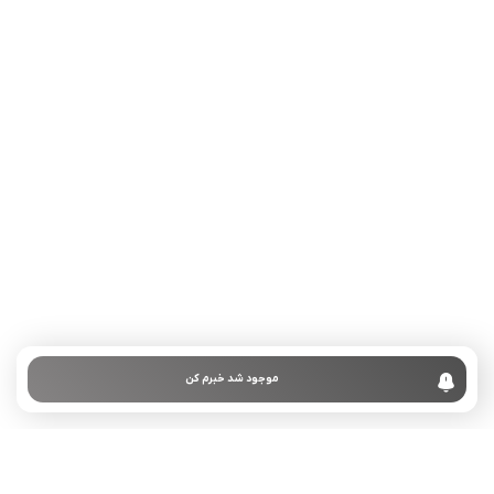
تلفن تماس:
02333341037
ایمیل:
info@amir-sismony.com
نشانی شعبه یک:
سمنان میدان ارگ خیابان شهید فیاض بخش خیابان آیت
الله طالقانی پلاک: 28.0،
لینک های کاربردی :
تماس با ما
سوالات متداول
موجود شد خبرم کن
درباره ما