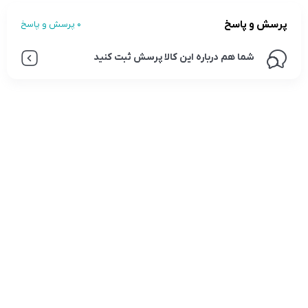
پرسش و پاسخ
0 پرسش و پاسخ
شما هم درباره این کالا پرسش ثبت کنید
تلفن تماس:
02333341037
ایمیل:
info@amir-sismony.com
نشانی شعبه یک:
سمنان میدان ارگ خیابان شهید فیاض بخش خیابان آیت
الله طالقانی پلاک: 28.0،