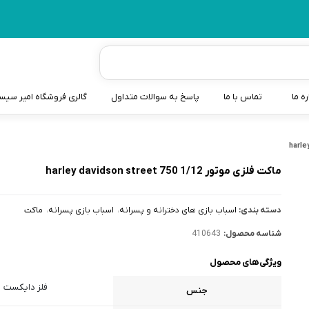
ره ما
تماس با ما
پاسخ به سوالات متداول
گالری فروشگاه امیر سی
شیردوش
دندانگیر نوزاد
ماکت فلزی موتور 1/12 harley davidson street 750
کیسه آب گرم نوزاد و کود
دسته بندی:
اسباب بازی های دخترانه و پسرانه
اسباب بازی پسرانه
ماکت
سطل و کیسه پوشک نوزاد
شناسه محصول:
410643
گوش پاکن نوزاد و کودک
ویژگی‌های محصول
مایع استریل
فلز دایکست
جنس