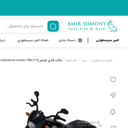
امیر سیسمونی
دسته بندی
مجله امیر سیسمونی
دربا
لوازم بهداشتی نوزاد و کودک
قاب و بندپستانک
امیرسیسمونی
برند
مایستو
ماکت فلزی موتور 1/12 harley davidson street 750
قیچی ناخنگیر نوزاد و کودک
غذاخوری و تغذیه نوزاد
سرنگ داروخوری نوزاد
حمل و نقل نوزاد
شانه برس کودک
لوازم حمام نوزاد
پواربینی
لوازم اتاق نوزاد و کودک
مسواک و خمیر دندان کودک
تب سنج نوزاد و کودک
اسباب بازی دخترانه و پسرانه