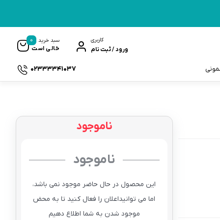
0
کاربری
سبد خرید
خالی است
ورود / ثبت نام
02333341037
سمونی
ناموجود
ک
ناموجود
این محصول در حال حاضر موجود نمی باشد،
اما می توانیداعلان را فعال کنید تا به محض
موجود شدن به شما اطلاع دهیم