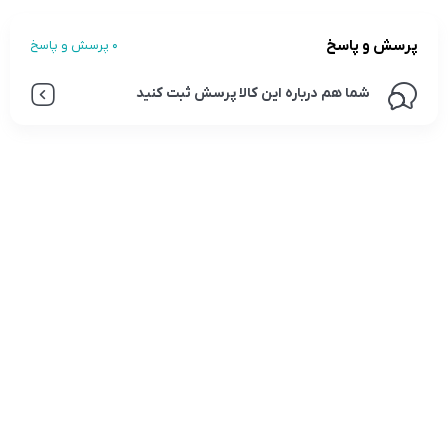
پرسش و پاسخ
0 پرسش و پاسخ
شما هم درباره این کالا پرسش ثبت کنید
تلفن تماس:
02333341037
ایمیل:
info@amir-sismony.com
نشانی شعبه یک:
سمنان میدان ارگ خیابان شهید فیاض بخش خیابان آیت