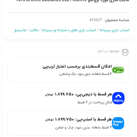
ماکت فلزی فورد برونکو ford bronco badlands 2021 maisto
شناسه محصول:
410627
اسباب بازی پسرانه
/
اسباب بازی های دخترانه و پسرانه
/
ماکت
/
مایستو
موجود در انبار
امکان قسط‌بندی برحسب اعتبار ترب‌پی
۴ قسط ماهانه. بدون سود، چک و ضامن.
هر قسط با دیجی‌پی:
۱.۸۹۹.۷۵۰
تومان
امکان پرداخت در 4 قسط
هر قسط با اسنپ‌پی:
۱.۸۹۹.۷۵۰
تومان
۴ قسط ماهانه. بدون سود، چک و ضامن.