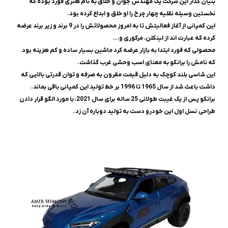
بنیان گذار این شرکت یک مهندس جوان و خلاق به نام هنری فورد بوده که
نخستین وسیله نقلیه چهار چرخ را او خلق و ابداع کرده بود.
این کمپانی از آغاز فعالیتش تا به امروز محصولاتش را در 9 برند و زیر برند عرضه
کرده که عبارت اند از لینکلن، مرکوری و…
محصولی که فورد ابتدا به بازار عرضه کرد ماشین بسیار ساده و کم هزینه بود
که نامش را برانکو به معنای اسب وحشی غرب گذاشت.
این شاسی بلند کوچک به دلیل قیمت مقرون به صرفه و توان قدرتی بالایی که
داشت باعث شد از سال 1965 تا 1996 بر خط تولید این کمپانی باقی بماند.
برانکو پس از یک غیبت طولانی 25 ساله برای سال 2021، با مورد الگو قرار دادن
طراحی نسل اول این خودرو دست به تولید دوباره آن زد.