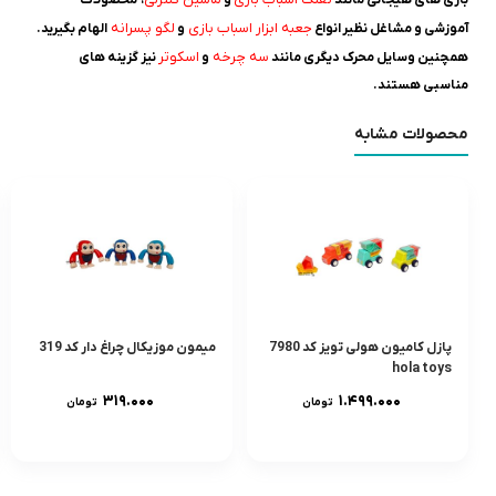
بازی های هیجانی مانند
و
، محصولات
جعبه ابزار اسباب بازی
لگو پسرانه
آموزشی و مشاغل نظیر انواع
و
الهام بگیرید.
سه چرخه
اسکوتر
همچنین وسایل محرک دیگری مانند
و
نیز گزینه های
مناسبی هستند.
محصولات مشابه
پازل کامیون هولی تویز کد 7980
میمون موزیکال چراغ دار کد 319
hola toys
۳۱۹.۰۰۰
۱.۴۹۹.۰۰۰
تومان
تومان