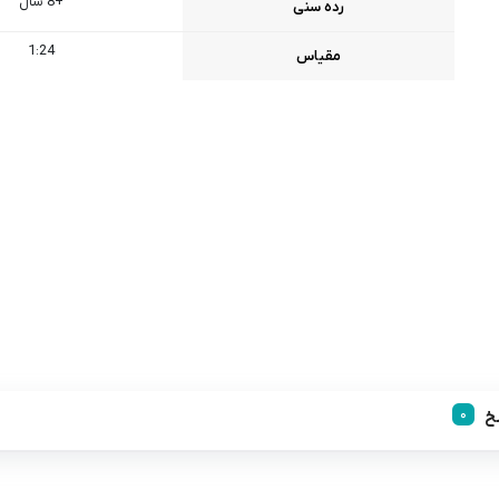
+8 سال
رده سنی
1:24
مقیاس
خ