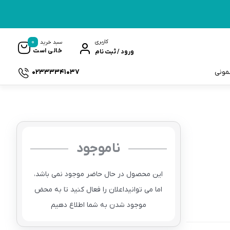
0
کاربری
سبد خرید
خالی است
ورود / ثبت نام
02333341037
سمونی
ناموجود
ک
این محصول در حال حاضر موجود نمی باشد،
اما می توانیداعلان را فعال کنید تا به محض
موجود شدن به شما اطلاع دهیم