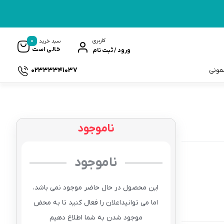
0
کاربری
سبد خرید
خالی است
ورود / ثبت نام
02333341037
سمونی
ناموجود
ک
ناموجود
این محصول در حال حاضر موجود نمی باشد،
اما می توانیداعلان را فعال کنید تا به محض
موجود شدن به شما اطلاع دهیم