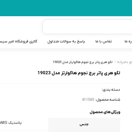
ره ما
تماس با ما
پاسخ به سوالات متداول
گالری فروشگاه امیر سی
شیردوش
و دخترانه
لگو هری پاتر برج نجوم هاگوارتز مدل 19023
دندانگیر نوزاد
لگو هری پاتر برج نجوم هاگوارتز مدل 19023
کیسه آب گرم نوزاد و کود
دسته بندی:
سطل و کیسه پوشک نوزاد
شناسه محصول:
411585
گوش پاکن نوزاد و کودک
ویژگی‌های محصول
مایع استریل
پلاستیک ABS
جنس