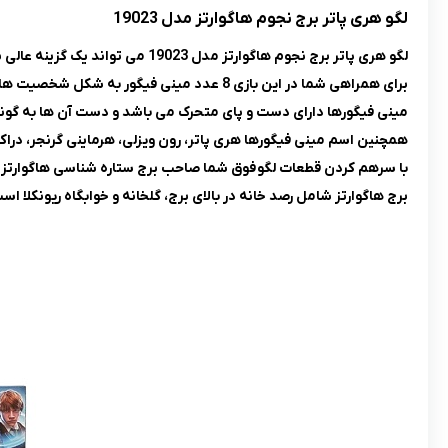
لگو هری پاتر برج نجوم هاگوارتز مدل 19023
لگو هری پاتر برج نجوم هاگوارتز مدل 19023 می تواند یک گزینه عالی برای طرفداران هری پاتر باشد.
برای همراهی شما در این بازی 8 عدد مینی فیگور به شکل شخصیت های اصلی هری پاتر در محصول قرار دارد.
مینی فیگورها دارای دست و پای متحرک می باشد و دست آن ها به گونه ا
همچنین اسم مینی فیگورها هری پاتر، رون ویزلی، هرماینی گرنجر، دراکو 
با سرهم کردن قطعات لگو فوق شما صاحب برج ستاره شناسی هاگوارتز می شوید که از 3 طبقه و 5 
برج هاگوارتز شامل رصد خانه در بالای برج، گلخانه و خوابگاه ریونکل