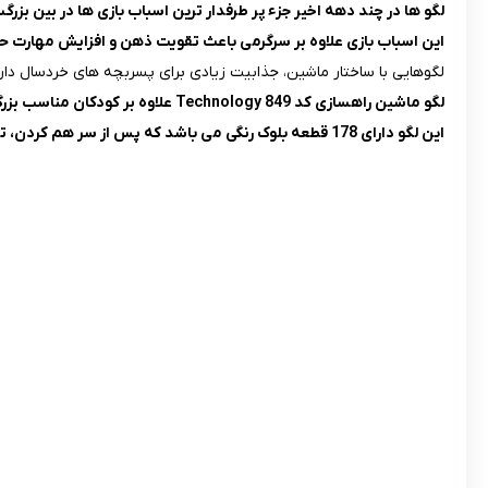
لگو ها در چند دهه اخیر جزء پر طرفدار ترین اسباب بازی ها در بین بزرگ
این اسباب بازی علاوه بر سرگرمی باعث تقویت ذهن و افزایش مهارت 
لگوهایی با ساختار ماشین، جذابیت زیادی برای پسربچه های خردسال دارن
لگو ماشین راهسازی کد 849 Technology علاوه بر کودکان مناسب بزرگسالان علاقمند به لگو هم می باشد و طراحی بسیارخاص و زیبایی دارد.
این لگو دارای 178 قطعه بلوک رنگی می باشد که پس از سر هم کردن، تبدیل به یک ماشین بیل مکانیکی نسبتا بزرگ می شود.