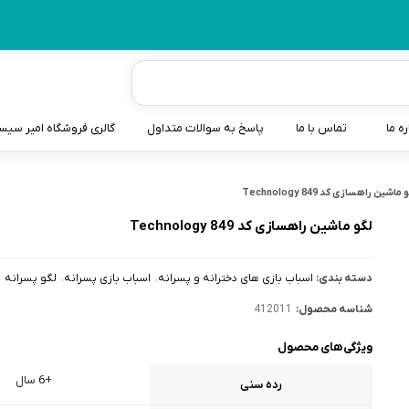
ره ما
تماس با ما
پاسخ به سوالات متداول
گالری فروشگاه امیر سی
شیردوش
ماشین راهسازی کد 849 Technology
دندانگیر نوزاد
لگو ماشین راهسازی کد 849 Technology
کیسه آب گرم نوزاد و کود
دسته بندی:
اسباب بازی های دخترانه و پسرانه
اسباب بازی پسرانه
لگو پسرانه
سطل و کیسه پوشک نوزاد
شناسه محصول:
412011
گوش پاکن نوزاد و کودک
ویژگی‌های محصول
مایع استریل
+6 سال
رده سنی