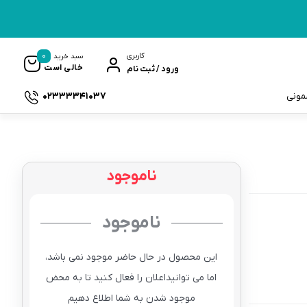
0
کاربری
سبد خرید
خالی است
ورود / ثبت نام
02333341037
سمونی
ناموجود
ک
ناموجود
این محصول در حال حاضر موجود نمی باشد،
اما می توانیداعلان را فعال کنید تا به محض
موجود شدن به شما اطلاع دهیم