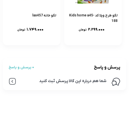
لگو طرح ویلا کد Kids home a45-
لگو خانه lax457
188
۱.۷۴۹.۰۰۰
۲.۲۹۹.۰۰۰
تومان
تومان
پرسش و پاسخ
0 پرسش و پاسخ
شما هم درباره این کالا پرسش ثبت کنید