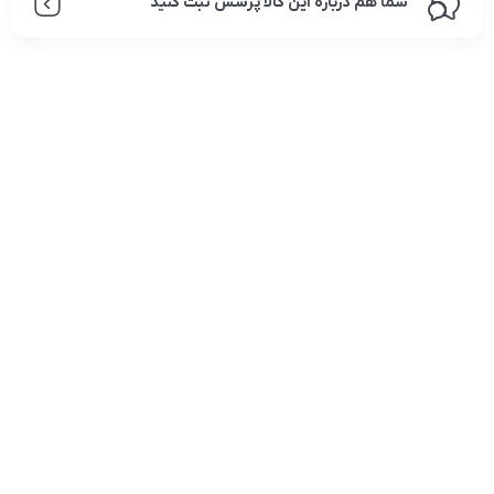
شما هم درباره این کالا پرسش ثبت کنید
تلفن تماس:
02333341037
ایمیل:
info@amir-sismony.com
نشانی شعبه یک:
سمنان میدان ارگ خیابان شهید فیاض بخش خیابان آیت
الله طالقانی پلاک: 28.0،
لینک های کاربردی :
تماس با ما