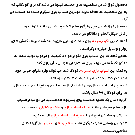
محصول فوق شامل شخصیت های مختلف نینجا می باشد که برای کودکانی که
به این شخصیت ها علاقه دارند، بهترین اسباب بازی سرگرم کننده به حساب می
آید.
محصول فوق شامل مینی فیگور های شخصیت هایی مانند: لئوناردو،
رافائل،میکل آنجلو و داناتلو می باشد.
لگو پسرانه
قطعات این
برای ساخت وسایل بازی مانند شمشیر ها، کفش های
رولر و وسایل مبارزه دیگر است.
تمامی قطعات این اسباب بازی لگو از مواد با کیفیت و مرغوب تولید شده اند
که کودک شما می تواند برای مدت زمان طولانی با آن بازی کند.
اسباب بازی پسرانه
به کمک این
، کودک شما می تواند وارد دنیای خیالی خود
شود و در ذهن خود با این لاکپشت ها هم سو باشد.
همچنین این اسباب بازی می تواند یکی از سالم ترین و مفید ترین اسباب بازی
ها برای کودکان 6+ سال باشد.
اگر به دنبال یک هدیه مناسب برای پسربچه ها هستید می توانید از اسباب
تفنگ اسباب بازی
ماشین کنترلی
بازی های هیجانی مانند
و
، محصولات
جعبه ابزار اسباب بازی
آموزشی و مشاغل نظیر
انواع
الهام بگیرید.
سه چرخه
اسکوتر
همچنین وسایل محرک دیگری مانند
و
نیز گزینه های
مناسبی هستند.