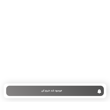
تلفن تماس:
02333341037
ایمیل:
info@amir-sismony.com
نشانی شعبه یک:
سمنان میدان ارگ خیابان شهید فیاض بخش خیابان آیت
الله طالقانی پلاک: 28.0،
لینک های کاربردی :
تماس با ما
سوالات متداول
موجود شد خبرم کن
درباره ما