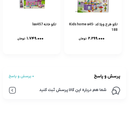
لگو طرح ویلا کد Kids home a45-
لگو خانه lax457
188
۱.۷۴۹.۰۰۰
۲.۲۹۹.۰۰۰
تومان
تومان
پرسش و پاسخ
0 پرسش و پاسخ
شما هم درباره این کالا پرسش ثبت کنید