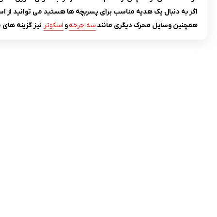
اگر به دنبال یک هدیه مناسب برای پسربچه ها هستید می توانید از اس
همچنین وسایل محرک دیگری مانند
سه چرخه
و
اسکوتر
نیز گزینه های 
تلفن تماس:
02333341037
ایمیل:
info@amir-sismony.com
نشانی شعبه یک:
سمنان میدان ارگ خیابان شهید فیاض بخش خیابان
آیت الله طالقانی پلاک: 28.0،