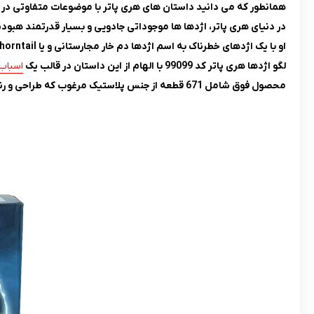
همانطور که می دانید داستان های هری پاتر با موضوعات متفاوتی در 
در دنیای هری پاتر، اژدها ها موجوداتی جادویی و بسیار قدرتمند هبودن
او با یک اژدهای خطرناک به اسم اژدها دم خار مجارستانی و یا Hungarian horntail روبرو می شود که با استفاده از جاروی پرنده خود با اژدها مقابله کرده و موفق می شود تخم را بردارد.
لگو اژدها هری پاتر کد 99099 با الهام از این داستان در قالب یک
اسباب 
محصول فوق شامل 671 قطعه از جنس پلاستیک مرغوب که طراحی و رنگبندی آن مطابق با اژدهای درون فیلم است.