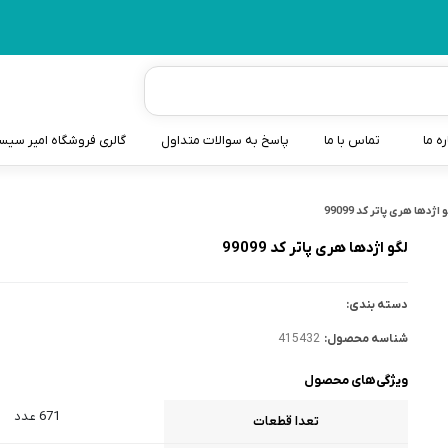
ره ما
تماس با ما
پاسخ به سوالات متداول
گالری فروشگاه امیر سی
شیردوش
 اژدها هری پاتر کد 99099
دندانگیر نوزاد
لگو اژدها هری پاتر کد 99099
کیسه آب گرم نوزاد و کود
دسته بندی:
سطل و کیسه پوشک نوزاد
شناسه محصول:
415432
گوش پاکن نوزاد و کودک
ویژگی‌های محصول
مایع استریل
671 عدد
تعدا قطعات