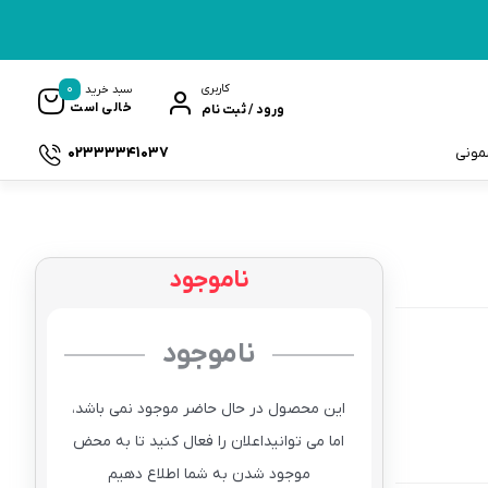
0
کاربری
سبد خرید
خالی است
ورود / ثبت نام
02333341037
سمونی
ناموجود
ک
ناموجود
این محصول در حال حاضر موجود نمی باشد،
اما می توانیداعلان را فعال کنید تا به محض
موجود شدن به شما اطلاع دهیم