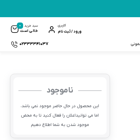
0
کاربری
سبد خرید
خالی است
ورود / ثبت نام
02333341037
سمونی
ناموجود
ک
این محصول در حال حاضر موجود نمی باشد،
اما می توانیداعلان را فعال کنید تا به محض
موجود شدن به شما اطلاع دهیم