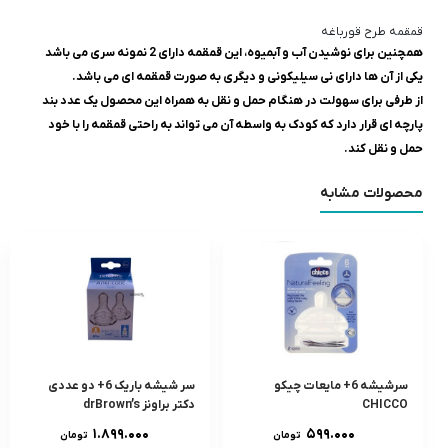
قمقمه طرح قورباغه
همچنین برای نوشیدن آب و آبمیوه، این قمقمه دارای 2 نمونه سری می باشد
یکی از آن ها دارای نی سیلیکونی و دیگری به صورت قمقمه ای می باشد.
از طرفی برای سهولت در هنگام حمل و نقل به همراه این محصول یک عدد بند
پارچه ای قرار دارد که کودک به واسطه آن می تواند به راحتی قمقمه را با خود
حمل و نقل کند.
محصولات مشابه
سرشيشه 6+ مایعات چیکو
سر شيشه باريک 6+ دو عددى
CHICCO
دکتر براونز drBrown’s
۱.۸۹۹.۰۰۰
۵۹۹.۰۰۰
تومان
تومان