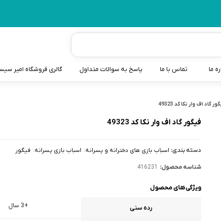
ره ما
تماس با ما
پاسخ به سوالات متداول
گالری فروشگاه امیر سی
شیردوش
ور گاد اف وار نکا کد 49323
دندانگیر نوزاد
فیگور گاد اف وار نکا کد 49323
کیسه آب گرم نوزاد و کود
دسته بندی:
اسباب بازی های دخترانه و پسرانه
اسباب بازی پسرانه
فیگور
سطل و کیسه پوشک نوزاد
شناسه محصول:
416231
گوش پاکن نوزاد و کودک
ویژگی‌های محصول
مایع استریل
+3 سال
رده سنی