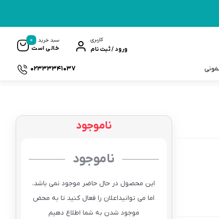
0
کاربری
سبد خرید
خالی است
ورود / ثبت نام
02333341037
سمونی
ناموجود
ک
ناموجود
این محصول در حال حاضر موجود نمی باشد،
اما می توانیداعلان را فعال کنید تا به محض
موجود شدن به شما اطلاع دهیم