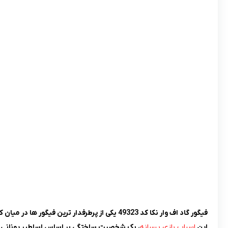
فیگور گاد اف وار نکا کد 49323 یکی از پرطرفدار ترین فیگور ها در میان کودکان، بخصوص پسر بچه ها می باشد.
این
اسباب بازی پسرانه
، یک شخصیت ساختگی بر اساس اساطیر یونانی 