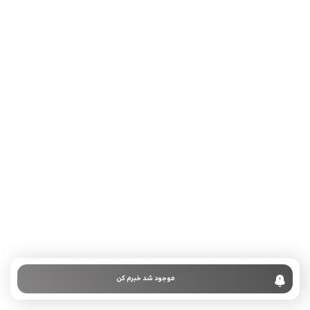
تلفن تماس:
02333341037
ایمیل:
info@amir-sismony.com
نشانی شعبه یک:
سمنان میدان ارگ خیابان شهید فیاض بخش خیابان آیت
الله طالقانی پلاک: 28.0،
لینک های کاربردی :
تماس با ما
سوالات متداول
موجود شد خبرم کن
درباره ما